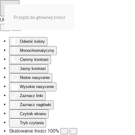
Przejdź do głównej treści
Ułatwienia dostępu
Odwróć kolory
Monochromatyczny
Ciemny kontrast
Jasny kontrast
Niskie nasycenie
Wysokie nasycenie
Zaznacz linki
Zaznacz nagłówki
Czytnik ekranu
Tryb czytania
Skalowanie treści
100
%