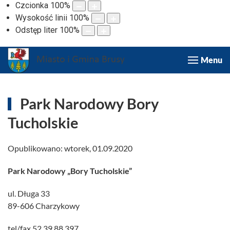
Czcionka
100
%
Wysokość linii
100
%
Odstęp liter
100
%
Menu
Park Narodowy Bory
Tucholskie
Opublikowano: wtorek, 01.09.2020
Park Narodowy „Bory Tucholskie”
ul. Długa 33
89-606 Charzykowy
tel/fax 52 39 88 397