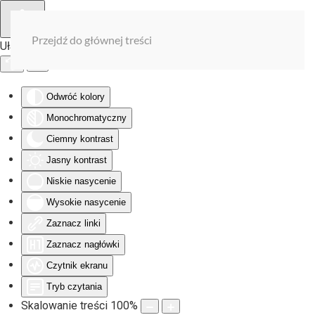
Przejdź do głównej treści
Ułatwienia dostępu
Odwróć kolory
Monochromatyczny
Ciemny kontrast
Jasny kontrast
Niskie nasycenie
Wysokie nasycenie
Zaznacz linki
Zaznacz nagłówki
Czytnik ekranu
Tryb czytania
Skalowanie treści
100
%