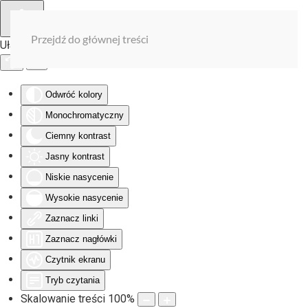
Przejdź do głównej treści
Ułatwienia dostępu
Odwróć kolory
Monochromatyczny
Ciemny kontrast
Jasny kontrast
Niskie nasycenie
Wysokie nasycenie
Zaznacz linki
Zaznacz nagłówki
Czytnik ekranu
Tryb czytania
Skalowanie treści
100
%