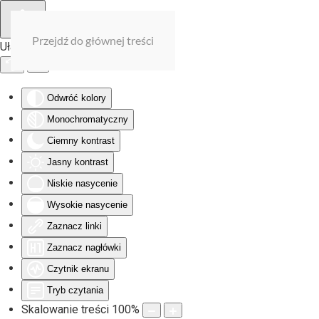
Przejdź do głównej treści
Ułatwienia dostępu
Odwróć kolory
Monochromatyczny
Ciemny kontrast
Jasny kontrast
Niskie nasycenie
Wysokie nasycenie
Zaznacz linki
Zaznacz nagłówki
Czytnik ekranu
Tryb czytania
Skalowanie treści
100
%