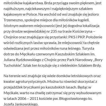
miłośników kajakarstwa. Brda przyciąga swoim pięknem, jest
najdłuższym, najciekawszym i najpiękniejszym szlakiem
kajakowym w Polsce. Na wschód od wsi znajduje się jezioro
Trzemeszno, spokojne miejsce dla miłośników kąpieli.
Istotnym walorem miejscowości jest jej dogodna lokalizacja
przy drodze wojewódzkiej nr 235 na trasie Kościerzyna –
Chojnice oraz znajdujące się przystanki: PKS i PKP. Położenie
wśród rozlicznych lasów sprawia, że miejscowość ta chętnie
odwiedzana jest przez miłośników runa leśnego. Turysta
dotrze do Męcikału czerwonym Kaszubskim Szlakiem im.
Juliana Rydzkowskiego z Chojnic przez Park Narodowy „Bory
Tucholskie”. Szlak ten krzyżuje się z niebieskim Szlakiem Brdy.
Na terenie wsi znajduje się wiele domków letniskowych oraz
kwater agroturystycznych. Można tu również skorzystać z
przejażdżek bryczkami po kaszubskich lasach. Będąc w
Męcikale, warto na chwilę zatrzymać się przy wybudowanym
w latach 2006 – 2011 kościele pw. Błogosławionego ks.
Jozefa Jankowskiego.