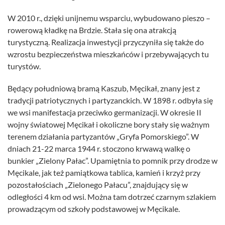
W 2010 r., dzięki unijnemu wsparciu, wybudowano pieszo –
rowerową kładkę na Brdzie. Stała się ona atrakcją
turystyczną. Realizacja inwestycji przyczyniła się także do
wzrostu bezpieczeństwa mieszkańców i przebywających tu
turystów.
Będący południową bramą Kaszub, Męcikał, znany jest z
tradycji patriotycznych i partyzanckich. W 1898 r. odbyła się
we wsi manifestacja przeciwko germanizacji. W okresie II
wojny światowej Męcikał i okoliczne bory stały się ważnym
terenem działania partyzantów „Gryfa Pomorskiego”. W
dniach 21-22 marca 1944 r. stoczono krwawą walkę o
bunkier „Zielony Pałac”. Upamiętnia to pomnik przy drodze w
Męcikale, jak też pamiątkowa tablica, kamień i krzyż przy
pozostałościach „Zielonego Pałacu”, znajdujący się w
odległości 4 km od wsi. Można tam dotrzeć czarnym szlakiem
prowadzącym od szkoły podstawowej w Męcikale.