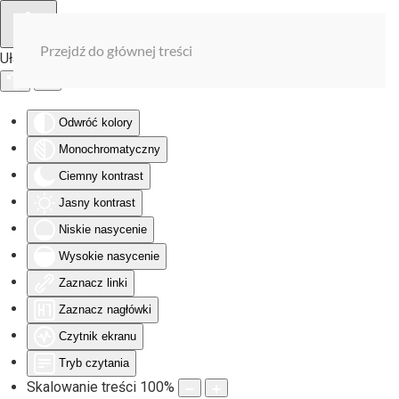
Przejdź do głównej treści
Ułatwienia dostępu
Odwróć kolory
Monochromatyczny
Ciemny kontrast
Jasny kontrast
Niskie nasycenie
Wysokie nasycenie
Zaznacz linki
Zaznacz nagłówki
Czytnik ekranu
Tryb czytania
Skalowanie treści
100
%