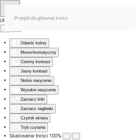
Przejdź do głównej treści
Ułatwienia dostępu
Odwróć kolory
Monochromatyczny
Ciemny kontrast
Jasny kontrast
Niskie nasycenie
Wysokie nasycenie
Zaznacz linki
Zaznacz nagłówki
Czytnik ekranu
Tryb czytania
Skalowanie treści
100
%