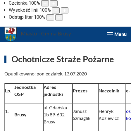
Czcionka
100
%
Wysokość linii
100
%
Odstęp liter
100
%
Menu
Ochotnicze Straże Pożarne
Opublikowano: poniedziałek, 13.07.2020
Jednostka
Adres
Lp.
Prezes
Naczelnik
e-
OSP
jednostki
ul. Gdańska
1.
Janusz
Henryk
os
Brusy
1b 89-632
Szmaglik
Koźlewicz
ko
Brusy