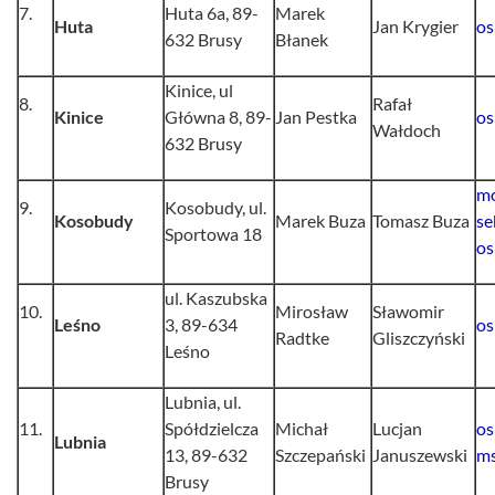
7.
Huta 6a, 89-
Marek
Huta
Jan Krygier
os
632 Brusy
Błanek
Kinice, ul
8.
Rafał
Kinice
Główna 8, 89-
Jan Pestka
os
Wałdoch
632 Brusy
mo
9.
Kosobudy, ul.
Kosobudy
Marek Buza
Tomasz Buza
se
Sportowa 18
os
ul. Kaszubska
10.
Mirosław
Sławomir
Leśno
3, 89-634
os
Radtke
Gliszczyński
Leśno
Lubnia, ul.
11.
Spółdzielcza
Michał
Lucjan
os
Lubnia
13, 89-632
Szczepański
Januszewski
ms
Brusy