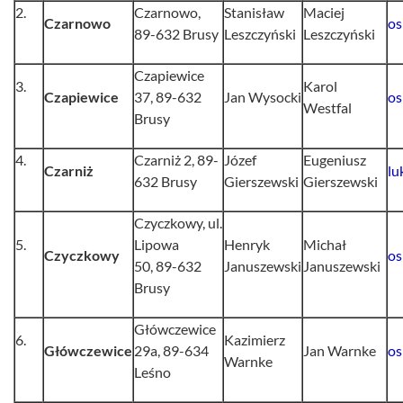
2.
Czarnowo,
Stanisław
Maciej
Czarnowo
os
89-632 Brusy
Leszczyński
Leszczyński
Czapiewice
3.
Karol
Czapiewice
37, 89-632
Jan Wysocki
os
Westfal
Brusy
4.
Czarniż 2, 89-
Józef
Eugeniusz
Czarniż
lu
632 Brusy
Gierszewski
Gierszewski
Czyczkowy, ul.
5.
Lipowa
Henryk
Michał
Czyczkowy
os
50, 89-632
Januszewski
Januszewski
Brusy
Główczewice
6.
Kazimierz
Główczewice
29a, 89-634
Jan Warnke
os
Warnke
Leśno