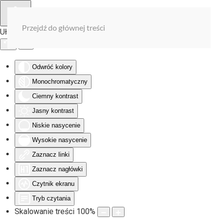
Przejdź do głównej treści
Ułatwienia dostępu
Odwróć kolory
Monochromatyczny
Ciemny kontrast
Jasny kontrast
Niskie nasycenie
Wysokie nasycenie
Zaznacz linki
Zaznacz nagłówki
Czytnik ekranu
Tryb czytania
Skalowanie treści
100
%