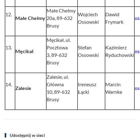
Małe Chełmy
12.
Wojciech
Dawid
Małe Chełmy
20a, 89-632
os
Ossowski
Frymark
Brusy
Męcikał, ul.
13.
Pocztowa
Stefan
Kazimierz
Męcikał
os
3, 89-632
Ossowski
Ryduchowski
Brusy
Zalesie, ul.
14.
Główna
Ireneusz
Marcin
Zalesie
os
10, 89-632
Łącki
Warnke
Brusy
Udostępnij w sieci