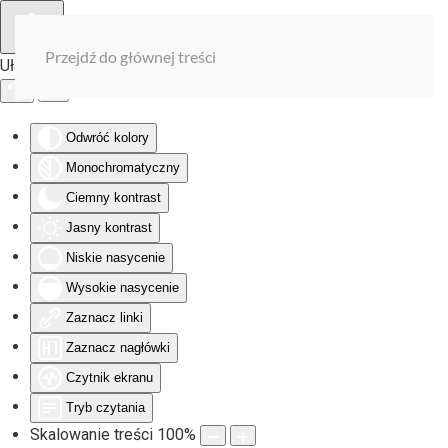
Przejdź do głównej treści
Ułatwienia dostępu
Odwróć kolory
Monochromatyczny
Ciemny kontrast
Jasny kontrast
Niskie nasycenie
Wysokie nasycenie
Zaznacz linki
Zaznacz nagłówki
Czytnik ekranu
Tryb czytania
Skalowanie treści
100
%