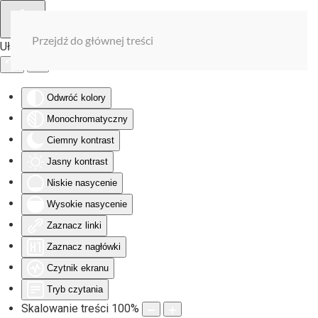
Przejdź do głównej treści
Ułatwienia dostępu
Odwróć kolory
Monochromatyczny
Ciemny kontrast
Jasny kontrast
Niskie nasycenie
Wysokie nasycenie
Zaznacz linki
Zaznacz nagłówki
Czytnik ekranu
Tryb czytania
Skalowanie treści
100
%