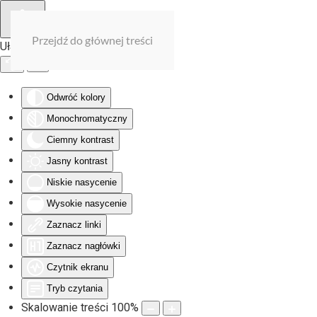
Przejdź do głównej treści
Ułatwienia dostępu
Odwróć kolory
Monochromatyczny
Ciemny kontrast
Jasny kontrast
Niskie nasycenie
Wysokie nasycenie
Zaznacz linki
Zaznacz nagłówki
Czytnik ekranu
Tryb czytania
Skalowanie treści
100
%