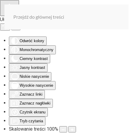
Przejdź do głównej treści
Ułatwienia dostępu
Odwróć kolory
Monochromatyczny
Ciemny kontrast
Jasny kontrast
Niskie nasycenie
Wysokie nasycenie
Zaznacz linki
Zaznacz nagłówki
Czytnik ekranu
Tryb czytania
Skalowanie treści
100
%