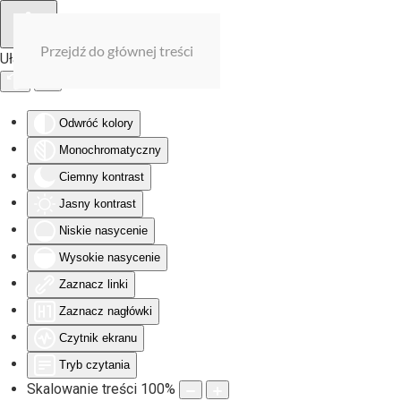
Przejdź do głównej treści
Ułatwienia dostępu
Odwróć kolory
Monochromatyczny
Ciemny kontrast
Jasny kontrast
Niskie nasycenie
Wysokie nasycenie
Zaznacz linki
Zaznacz nagłówki
Czytnik ekranu
Tryb czytania
Skalowanie treści
100
%