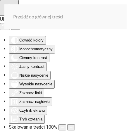
Przejdź do głównej treści
Ułatwienia dostępu
Odwróć kolory
Monochromatyczny
Ciemny kontrast
Jasny kontrast
Niskie nasycenie
Wysokie nasycenie
Zaznacz linki
Zaznacz nagłówki
Czytnik ekranu
Tryb czytania
Skalowanie treści
100
%