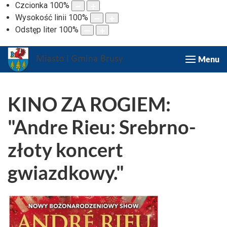
Czcionka
100
%
Wysokość linii
100
%
Odstęp liter
100
%
Menu
KINO ZA ROGIEM:
"Andre Rieu: Srebrno-
złoty koncert
gwiazdkowy."