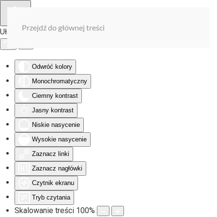
Przejdź do głównej treści
Ułatwienia dostępu
Odwróć kolory
Monochromatyczny
Ciemny kontrast
Jasny kontrast
Niskie nasycenie
Wysokie nasycenie
Zaznacz linki
Zaznacz nagłówki
Czytnik ekranu
Tryb czytania
Skalowanie treści
100
%