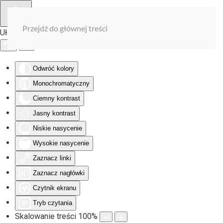
Przejdź do głównej treści
Ułatwienia dostępu
Odwróć kolory
Monochromatyczny
Ciemny kontrast
Jasny kontrast
Niskie nasycenie
Wysokie nasycenie
Zaznacz linki
Zaznacz nagłówki
Czytnik ekranu
Tryb czytania
Skalowanie treści
100
%