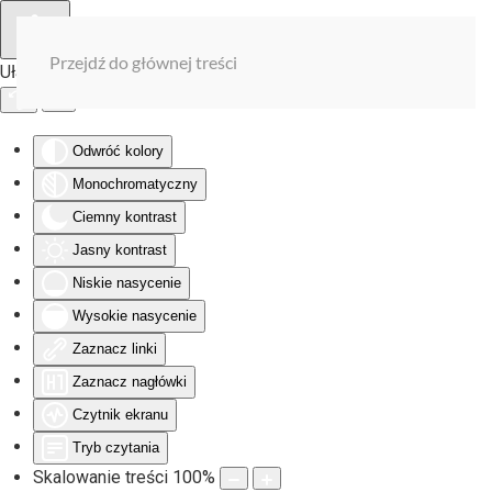
Przejdź do głównej treści
Ułatwienia dostępu
Odwróć kolory
Monochromatyczny
Ciemny kontrast
Jasny kontrast
Niskie nasycenie
Wysokie nasycenie
Zaznacz linki
Zaznacz nagłówki
Czytnik ekranu
Tryb czytania
Skalowanie treści
100
%