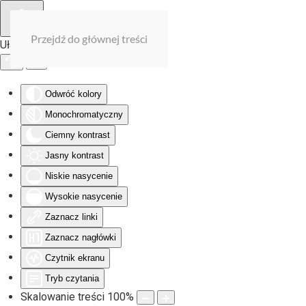
Przejdź do głównej treści
Ułatwienia dostępu
Odwróć kolory
Monochromatyczny
Ciemny kontrast
Jasny kontrast
Niskie nasycenie
Wysokie nasycenie
Zaznacz linki
Zaznacz nagłówki
Czytnik ekranu
Tryb czytania
Skalowanie treści
100
%