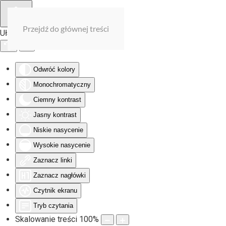
Przejdź do głównej treści
Ułatwienia dostępu
Odwróć kolory
Monochromatyczny
Ciemny kontrast
Jasny kontrast
Niskie nasycenie
Wysokie nasycenie
Zaznacz linki
Zaznacz nagłówki
Czytnik ekranu
Tryb czytania
Skalowanie treści
100
%