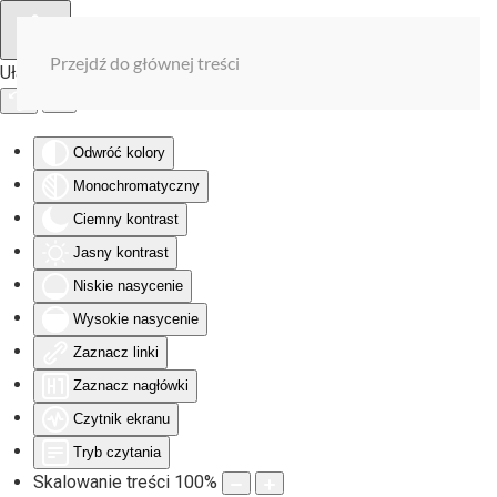
Przejdź do głównej treści
Ułatwienia dostępu
Odwróć kolory
Monochromatyczny
Ciemny kontrast
Jasny kontrast
Niskie nasycenie
Wysokie nasycenie
Zaznacz linki
Zaznacz nagłówki
Czytnik ekranu
Tryb czytania
Skalowanie treści
100
%