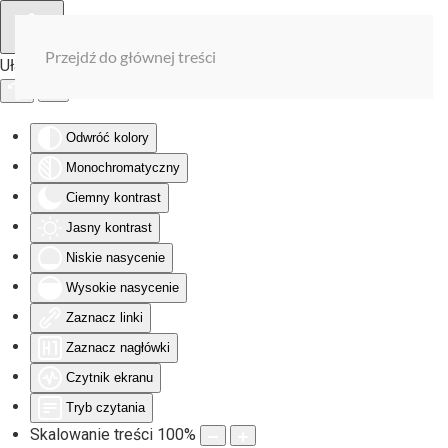
Przejdź do głównej treści
Ułatwienia dostępu
Odwróć kolory
Monochromatyczny
Ciemny kontrast
Jasny kontrast
Niskie nasycenie
Wysokie nasycenie
Zaznacz linki
Zaznacz nagłówki
Czytnik ekranu
Tryb czytania
Skalowanie treści
100
%